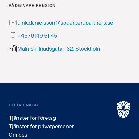
RÅDGIVARE
PENSION
ulrik.danielsson@soderbergpartners.se
54 15 9416764+
Malmskillnadsgatan 32, Stockholm
HITTA SNABBT
Tjänster för företag
Tjänster för privatpersoner
Om oss