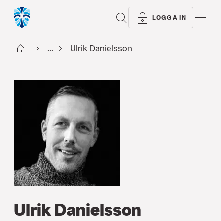
SÖK
ME
LOGGA IN
Start
...
Ulrik Danielsson
Ulrik Danielsson