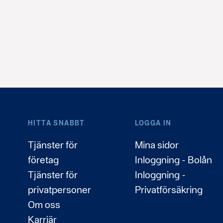
HITTA SNABBT
LOGGA IN
Tjänster för
Mina sidor
företag
Inloggning - Bolån
Tjänster för
Inloggning -
privatpersoner
Privatförsäkring
Om oss
Karriär