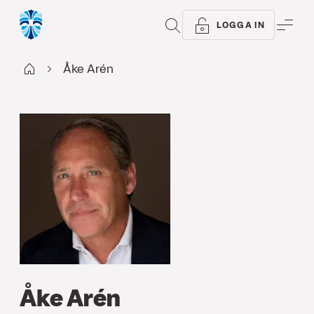
SÖK
ME
LOGGA IN
Start
Åke Arén
Åke Arén