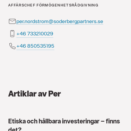
AFFÄRSCHEF FÖRMÖGENHETSRÅDGIVNING
per.nordstrom@soderbergpartners.se
920012337 64+
591535058 64+
Artiklar av Per
Etiska och hållbara investeringar – finns
det?