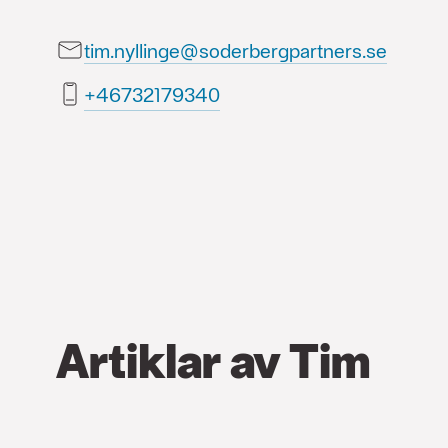
tim.nyllinge@soderbergpartners.se
04397123764+
Artiklar av Tim