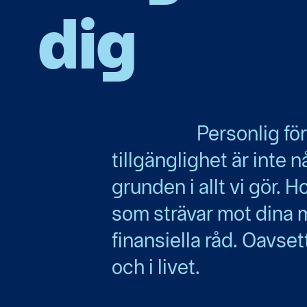
dig
Personlig f
tillgänglighet är inte 
grunden i allt vi gör. H
som strävar mot dina 
finansiella råd. Oavset
och i livet.