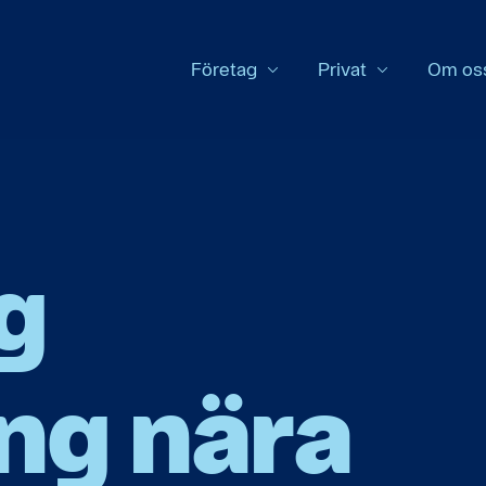
Företag
Privat
Om os
g
ng nära