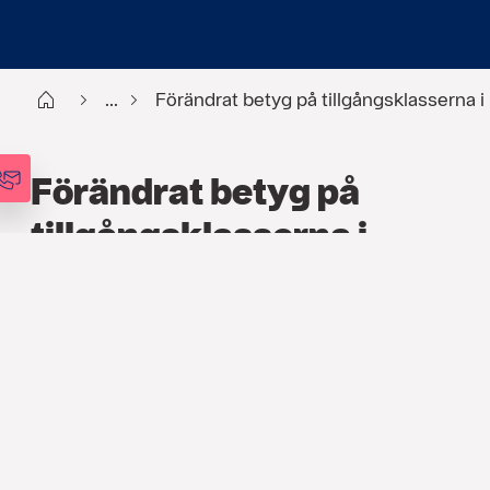
Start
...
Förändrat betyg på tillgångsklasserna 
Förändrat betyg på
tillgångsklasserna i
Söderberg & Partners
investeringsindikator
FINANS
,
ARTIKLAR
12 MARS 2017