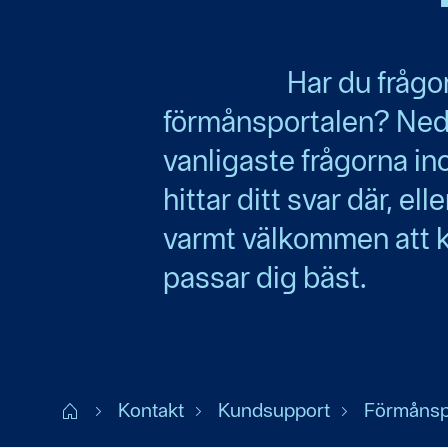
Har du frågo
förmånsportalen? Neda
vanligaste frågorna i
hittar ditt svar där, el
varmt välkommen att k
passar dig bäst.
Start
Kontakt
Kundsupport
Förmånsp