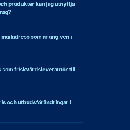
 och produkter kan jag utnyttja
drag?
 mailadress som är angiven i
s som friskvårdsleverantör till
ris och utbudsförändringar i