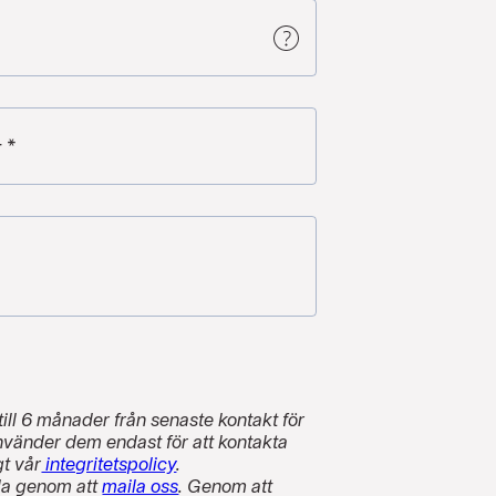
r
*
till 6 månader från senaste kontakt för
använder dem endast för att kontakta
t vår
integritetspolicy
.
da genom att
maila oss
. Genom att