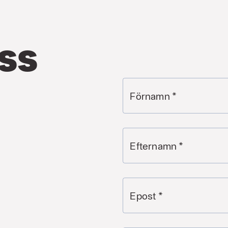
ss
Förnamn
*
Efternamn
*
Epost
*