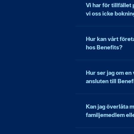
Vi har för tillfäll
vi oss icke boknin
Hur kan vårt före
hos Benefits?
Hur ser jag om en 
ansluten till Benef
Kan jag överlåta mi
familjemedlem ell