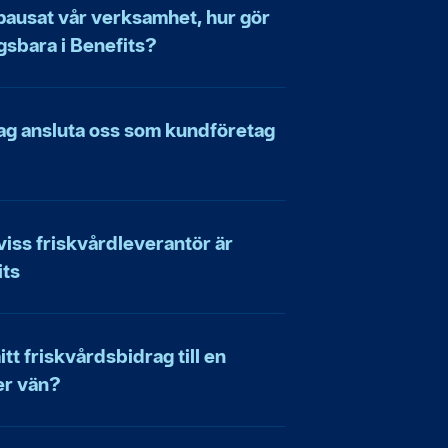
et pausat vår verksamhet, hur gör
gsbara i Benefits?
tag ansluta oss som kundföretag
viss friskvårdleverantör är
its
tt friskvårdsbidrag till en
er vän?