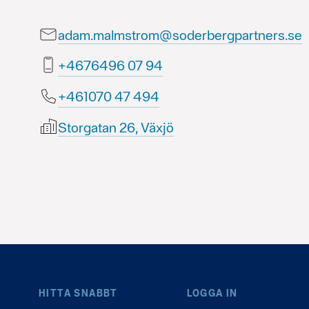
adam.malmstrom@soderbergpartners.se
49 70 6946764+
494 74 070164+
Storgatan 26, Växjö
HITTA SNABBT
LOGGA IN