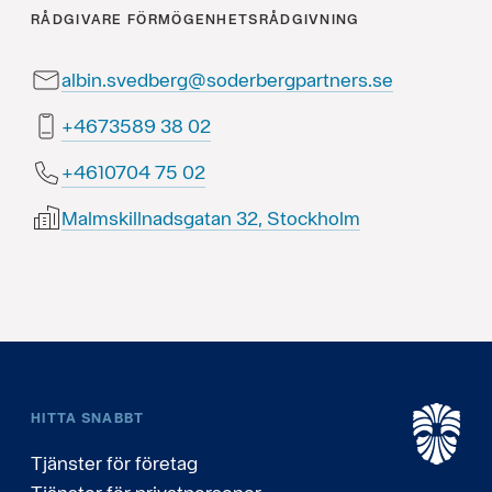
RÅDGIVARE
FÖRMÖGENHETSRÅDGIVNING
albin.svedberg@soderbergpartners.se
20 83 9853764+
20 57 4070164+
Malmskillnadsgatan 32, Stockholm
HITTA SNABBT
Tjänster för företag