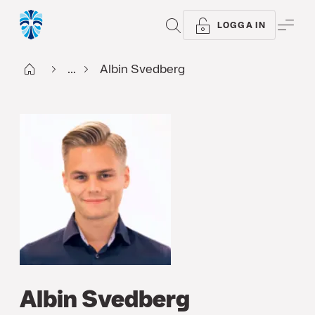
SÖK
ME
LOGGA IN
Start
...
Albin Svedberg
Albin Svedberg