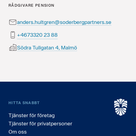
RÅDGIVARE
PENSION
anders.hultgren@soderbergpartners.se
88 32 0233764+
Södra Tullgatan 4, Malmö
HITTA SNABBT
Tjänster för företag
Tjänster för privatpersoner
Om oss