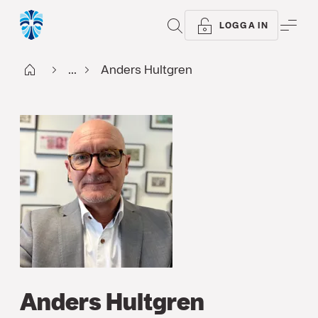
SÖK
ME
LOGGA IN
Start
...
Anders Hultgren
Anders Hultgren