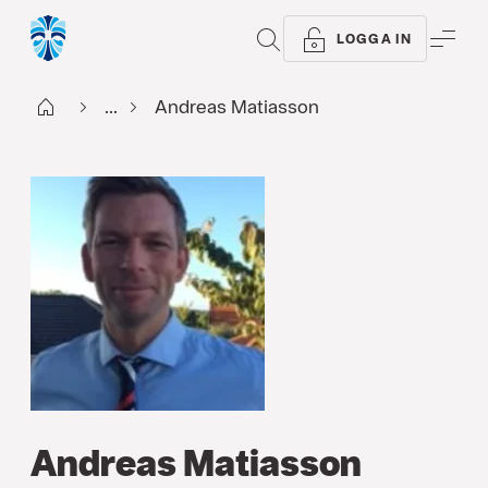
SÖK
ME
LOGGA IN
Start
...
Andreas Matiasson
Andreas Matiasson