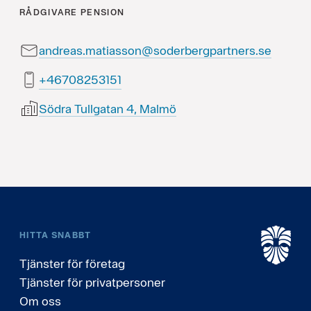
RÅDGIVARE
PENSION
andreas.matiasson@soderbergpartners.se
15135280764+
Södra Tullgatan 4, Malmö
HITTA SNABBT
Tjänster för företag
Tjänster för privatpersoner
Om oss