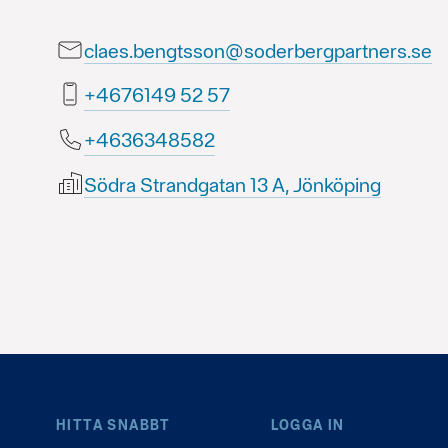
claes.bengtsson@soderbergpartners.se
75 25 9416764+
2858436364+
Södra Strandgatan 13 A, Jönköping
HITTA SNABBT
LOGGA IN