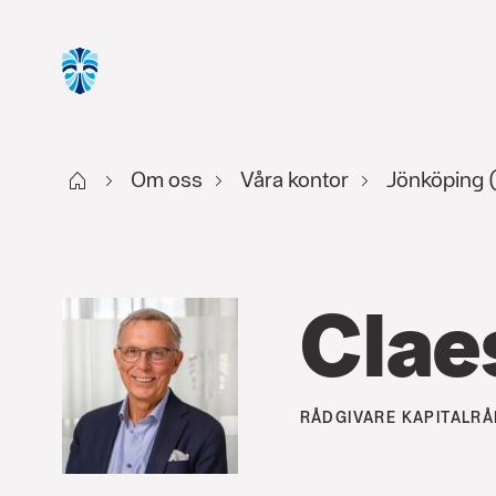
Start
Om oss
Våra kontor
Jönköping 
Clae
RÅDGIVARE
KAPITALRÅ