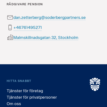
RÅDGIVARE
PENSION
dan.zetterberg@soderbergpartners.se
17259416764+
Malmskillnadsgatan 32, Stockholm
HITTA SNABBT
Tjänster för företag
Tjänster för privatpersoner
Om oss