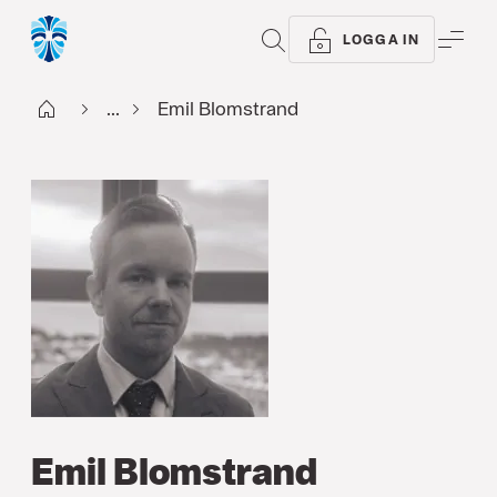
SÖK
ME
LOGGA IN
Start
...
Emil Blomstrand
Emil Blomstrand