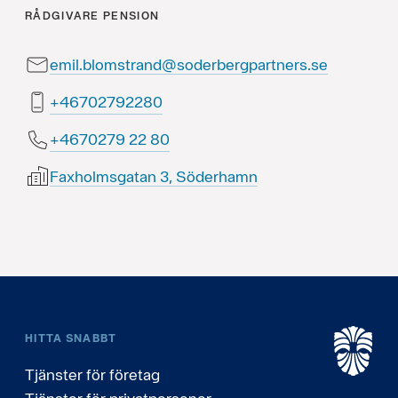
RÅDGIVARE
PENSION
emil.blomstrand@soderbergpartners.se
08229720764+
08 22 9720764+
Faxholmsgatan 3, Söderhamn
HITTA SNABBT
Tjänster för företag