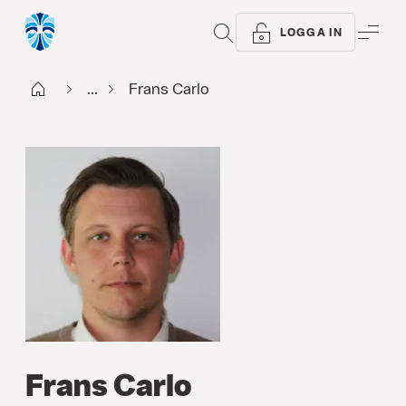
SÖK
ME
LOGGA IN
Start
...
Frans Carlo
Frans Carlo