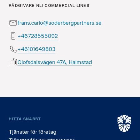
RÅDGIVARE
NLI COMMERCIAL LINES
frans.carlo@soderbergpartners.se
29055582764+
30894610164+
Olofsdalsvägen 47A, Halmstad
HITTA SNABBT
Tjänster för företag