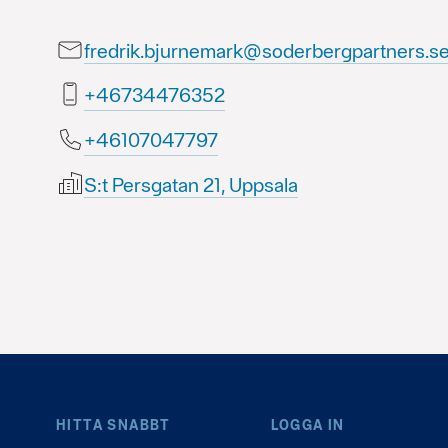
fredrik.bjurnemark@soderbergpartners.s
25367443764+
79774070164+
S:t Persgatan 21, Uppsala
HITTA SNABBT
LOGGA IN