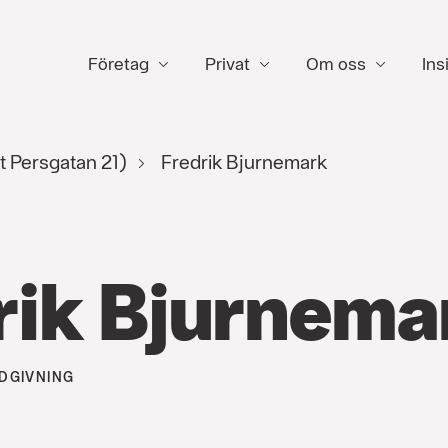
Företag
Privat
Om oss
Ins
t Persgatan 21)
Fredrik Bjurnemark
rik Bjurnema
DGIVNING