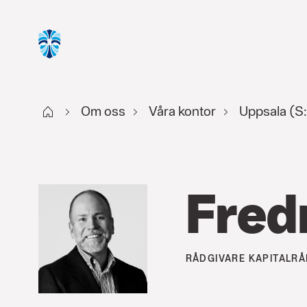
Start
Om oss
Våra kontor
Uppsala (S:
Fred
RÅDGIVARE
KAPITALRÅ