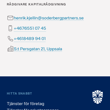
RÅDGIVARE
KAPITALRÅDGIVNING
henrik.kjellin@soderbergpartners.se
54 70 1556764+
10 49 9848164+
S:t Persgatan 21, Uppsala
HITTA SNABBT
Tjänster för företag