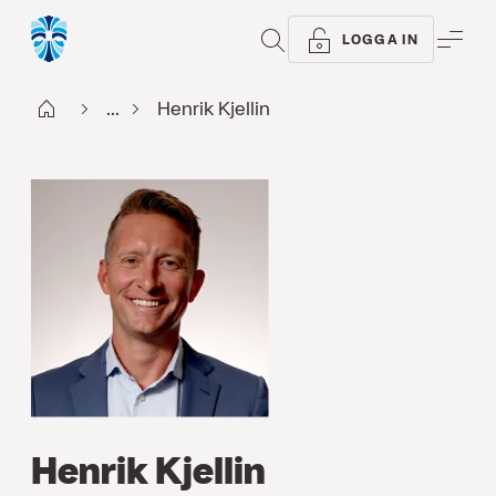
SÖK
ME
LOGGA IN
Start
...
Henrik Kjellin
Henrik Kjellin