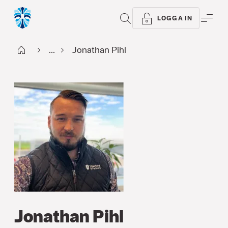
SÖK
ME
LOGGA IN
Start
...
Jonathan Pihl
Jonathan Pihl