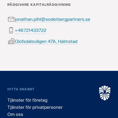
RÅDGIVARE
KAPITALRÅDGIVNING
jonathan.pihl@soderbergpartners.se
22733412764+
Olofsdalsvägen 47A, Halmstad
HITTA SNABBT
Tjänster för företag
Tjänster för privatpersoner
Om oss