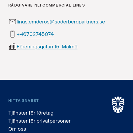
RÅDGIVARE
NLI COMMERCIAL LINES
linus.emderos@soderbergpartners.se
47054720764+
Föreningsgatan 15, Malmö
HITTA SNABBT
Tjänster för företag
Tjänster för privatpersoner
Om oss