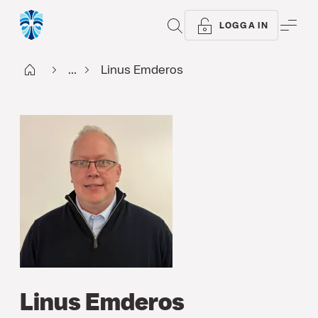
SÖK
ME
LOGGA IN
Start
...
Linus Emderos
Linus Emderos