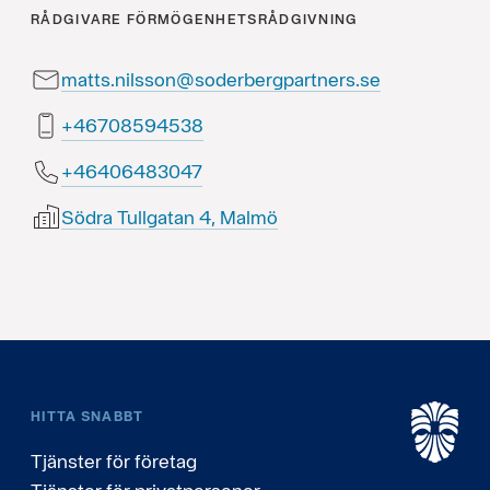
RÅDGIVARE
FÖRMÖGENHETSRÅDGIVNING
matts.nilsson@soderbergpartners.se
83549580764+
74038460464+
Södra Tullgatan 4, Malmö
HITTA SNABBT
Tjänster för företag