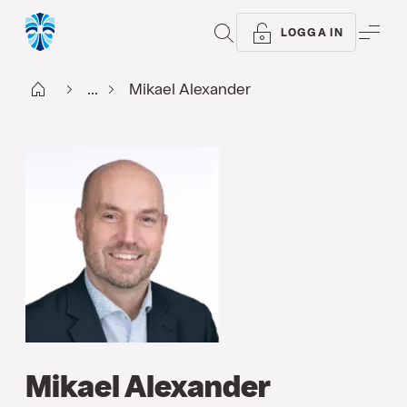
SÖK
ME
LOGGA IN
Start
...
Mikael Alexander
Mikael Alexander