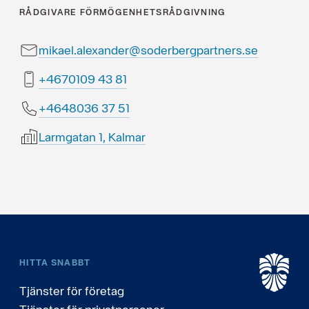
RÅDGIVARE
FÖRMÖGENHETSRÅDGIVNING
mikael.alexander@soderbergpartners.se
18 34 9010764+
15 73 6308464+
Larmgatan 1, Kalmar
HITTA SNABBT
Tjänster för företag