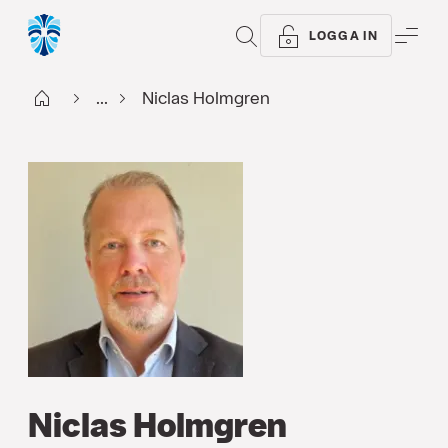
SÖK
ME
LOGGA IN
Start
...
Niclas Holmgren
Niclas Holmgren