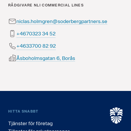
RÅDGIVARE
NLI COMMERCIAL LINES
niclas.holmgren@soderbergpartners.se
25 43 3230764+
29 28 0073364+
Åsboholmsgatan 6, Borås
HITTA SNABBT
Tjänster för företag