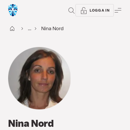
SÖK
ME
LOGGA IN
Start
...
Nina Nord
Nina Nord