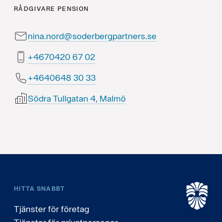
RÅDGIVARE
PENSION
nina.nord@soderbergpartners.se
20 76 0240764+
33 03 8460464+
Södra Tullgatan 4, Malmö
HITTA SNABBT
Tjänster för företag