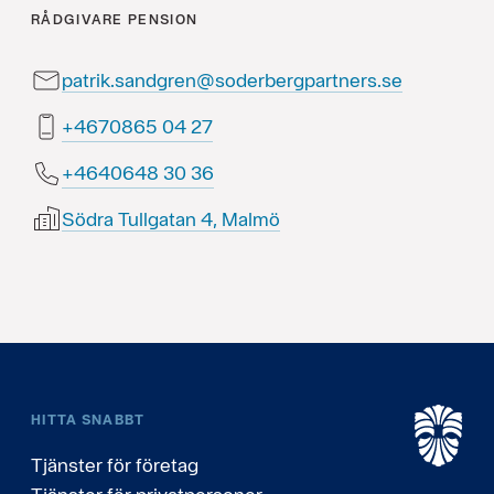
RÅDGIVARE
PENSION
patrik.sandgren@soderbergpartners.se
72 40 5680764+
63 03 8460464+
Södra Tullgatan 4, Malmö
HITTA SNABBT
Tjänster för företag