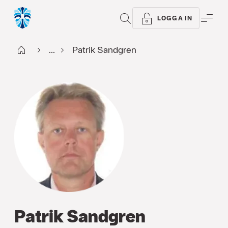
SÖK
ME
LOGGA IN
Start
...
Patrik Sandgren
Patrik Sandgren