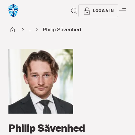
SÖK
ME
LOGGA IN
Start
...
Philip Sävenhed
Philip Sävenhed