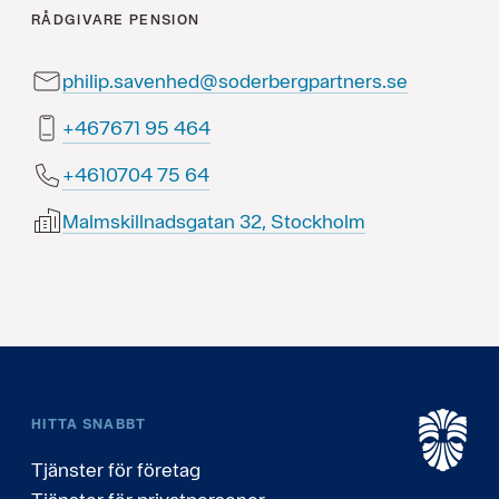
RÅDGIVARE
PENSION
philip.savenhed@soderbergpartners.se
464 59 176764+
46 57 4070164+
Malmskillnadsgatan 32, Stockholm
HITTA SNABBT
Tjänster för företag