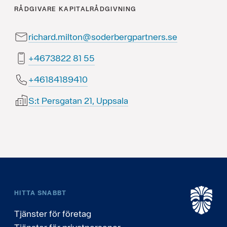
RÅDGIVARE
KAPITALRÅDGIVNING
richard.milton@soderbergpartners.se
55 18 2283764+
01498148164+
S:t Persgatan 21, Uppsala
HITTA SNABBT
Tjänster för företag