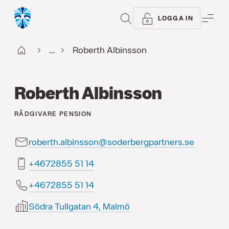
SÖK
ME
LOGGA IN
Start
...
Roberth Albinsson
Roberth Albinsson
RÅDGIVARE
PENSION
roberth.albinsson@soderbergpartners.se
41 15 5582764+
41 15 5582764+
Södra Tullgatan 4, Malmö