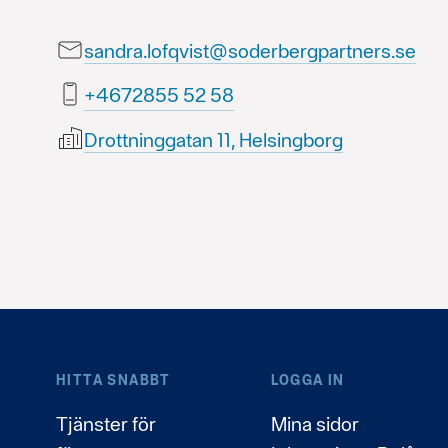
sandra.lofqvist@soderbergpartners.se
85 25 5582764+
Drottninggatan 11, Helsingborg
HITTA SNABBT
LOGGA IN
Tjänster för
Mina sidor