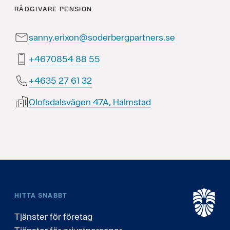
RÅDGIVARE
PENSION
sanny.erixon@soderbergpartners.se
55 88 4580764+
23 16 72 5364+
Olofsdalsvägen 47A, Halmstad
HITTA SNABBT
Tjänster för företag