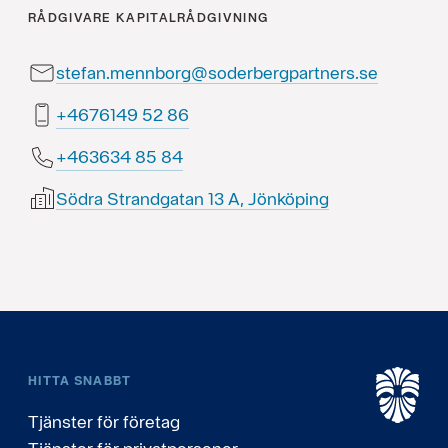
RÅDGIVARE
KAPITALRÅDGIVNING
stefan.mennborg@soderbergpartners.se
68 25 9416764+
48 58 436364+
Södra Strandgatan 13 A, Jönköping
HITTA SNABBT
Tjänster för företag