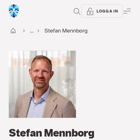
SÖK
ME
LOGGA IN
Start
...
Stefan Mennborg
Stefan Mennborg