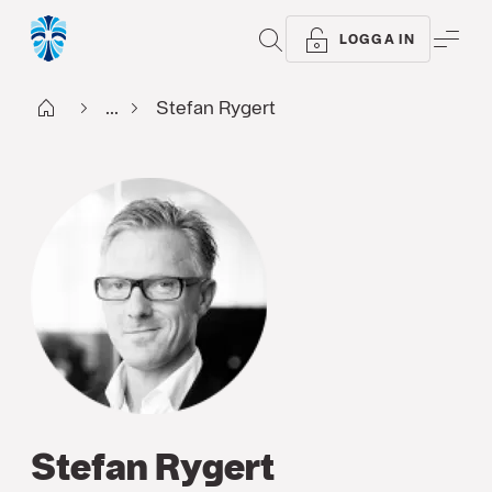
SÖK
ME
LOGGA IN
Start
...
Stefan Rygert
Stefan Rygert