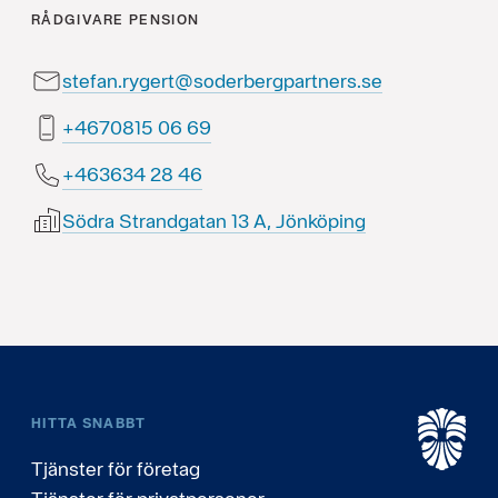
RÅDGIVARE
PENSION
stefan.rygert@soderbergpartners.se
96 60 5180764+
64 82 436364+
Södra Strandgatan 13 A, Jönköping
HITTA SNABBT
Tjänster för företag