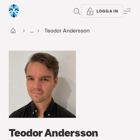
SÖK
ME
LOGGA IN
Start
...
Teodor Andersson
Teodor Andersson