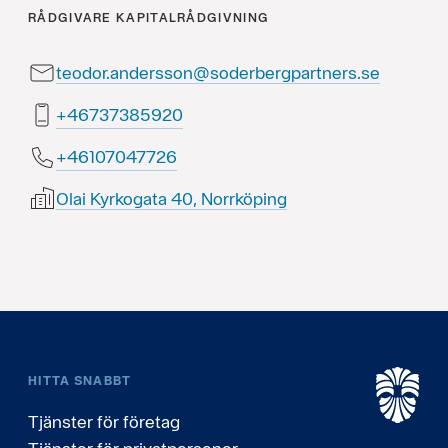
RÅDGIVARE
KAPITALRÅDGIVNING
teodor.andersson@soderbergpartners.se
02958373764+
62774070164+
Olai Kyrkogata 40, Norrköping
HITTA SNABBT
Tjänster för företag