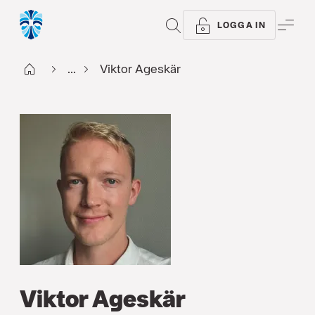
SÖK
ME
LOGGA IN
Start
...
Viktor Ageskär
Viktor Ageskär