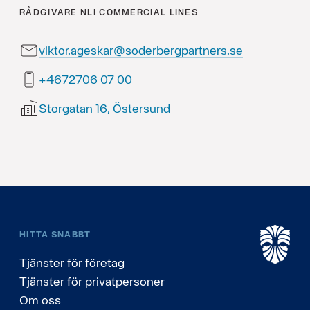
RÅDGIVARE
NLI COMMERCIAL LINES
viktor.ageskar@soderbergpartners.se
00 70 6072764+
Storgatan 16, Östersund
HITTA SNABBT
Tjänster för företag
Tjänster för privatpersoner
Om oss