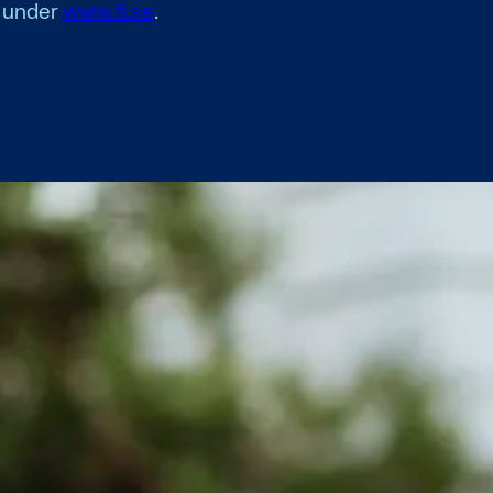
r under
www.fi.se
.