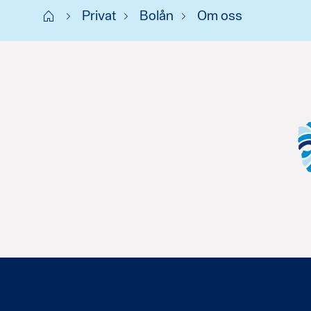
Start
Privat
Bolån
Om oss