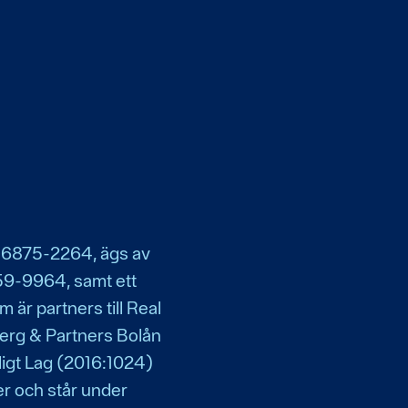
56875-2264, ägs av
9-9964, samt ett
 är partners till Real
erg & Partners Bolån
nligt Lag (2016:1024)
r och står under