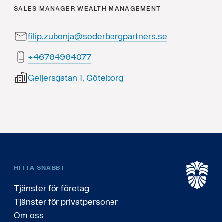
SALES MANAGER
WEALTH MANAGEMENT
filip.zubonja@soderbergpartners.se
77046946764+
Geijersgatan 1, Göteborg
HITTA SNABBT
Tjänster för företag
Tjänster för privatpersoner
Om oss