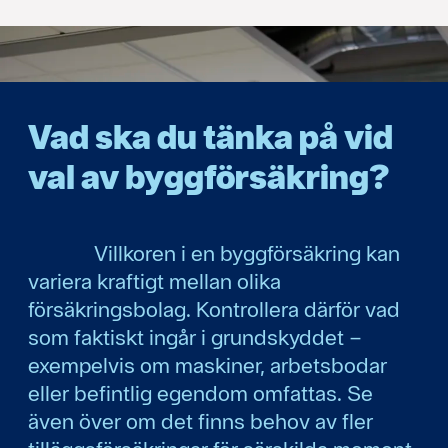
forcerings- och extrakostnader
befintlig egendom, inklusive hyresgäst
tillhörig egendom både för konsument och
näringsidkare.
Vad ska du tänka på vid
Utöver det, så ingår följande försäkringar:
val av byggförsäkring?
byggherreansvarsförsäkring
Villkoren i en byggförsäkring kan
rättsskyddsförsäkring
variera kraftigt mellan olika
verktygsförsäkring i servicebil
försäkringsbolag. Kontrollera därför vad
som faktiskt ingår i grundskyddet –
tjänstereseförsäkring.
exempelvis om maskiner, arbetsbodar
eller befintlig egendom omfattas. Se
Vid sidoverksamhet baserad på ABK09 eller
även över om det finns behov av fler
ABM07, kan försäkringen även kompletteras med