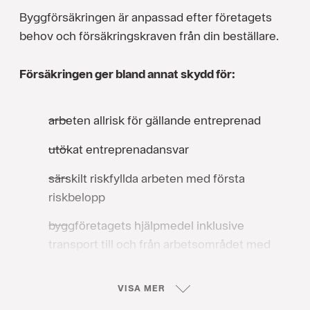
Byggförsäkringen är anpassad efter företagets
behov och försäkringskraven från din beställare.
Försäkringen ger bland annat skydd för:
arbeten allrisk för gällande entreprenad
utökat entreprenadansvar
särskilt riskfyllda arbeten med första
riskbelopp
byggföretagets hjälpmedel inklusive
transport till och från arbetsområdet med
första riskbelopp
VISA MER
åtkomst- och återställandekostnader