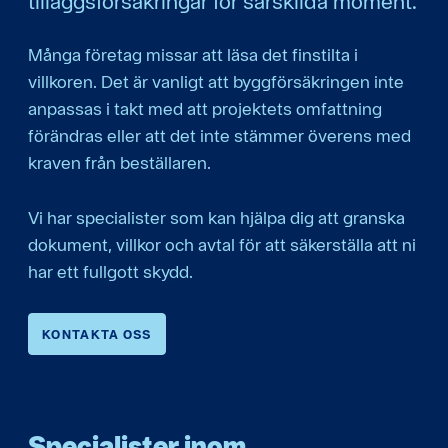
tilläggsförsäkringar för särskilda moment.
tilläggsförsäkringar för att uppfylla kraven i dessa
allmänna bestämmelser.
Många företag missar att läsa det finstilta i
villkoren. Det är vanligt att byggförsäkringen inte
anpassas i takt med att projektets omfattning
förändras eller att det inte stämmer överens med
kraven från beställaren.
Vi har specialister som kan hjälpa dig att granska
dokument, villkor och avtal för att säkerställa att ni
har ett fullgott skydd.
KONTAKTA OSS
Specialister inom