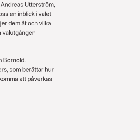
 Andreas Utterström,
ss en inblick i valet
jer dem åt och vilka
an valutgången
m Bornold,
s, som berättar hur
 komma att påverkas