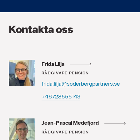
Kontakta oss
Frida Lilja
RÅDGIVARE
PENSION
frida.lilja@soderbergpartners.se
34155582764+
Jean-Pascal Medefjord
RÅDGIVARE
PENSION