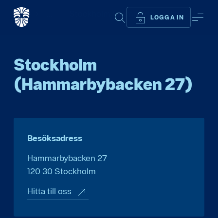
Start
...
Stockholm (Hammarbybacken 27)
SÖK
ME
LOGGA IN
Stockholm
(Hammarbybacken 27)
Besöksadress
Hammarbybacken 27
120 30
Stockholm
Hitta till oss