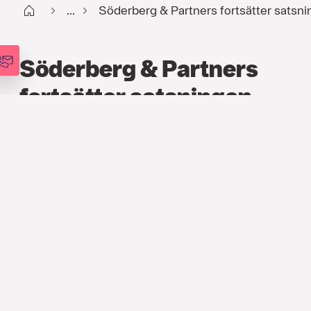
Start
...
Söderberg & Partners fortsätter satsn
Söderberg & Partners
fortsätter satsningen
inom Private Banking
PRESSMEDDELANDE
13 MAJ 2015
Söderberg & Partners är sedan två
år den största utmanaren till
storbankerna vad gäller tjänster inom