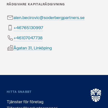
RÅDGIVARE
KAPITALRÅDGIVNING
alen.becirovic@soderbergpartners.se
79903156764+
83774070164+
Ågatan 31, Linköping
HITTA SNABBT
Tjänster för företag