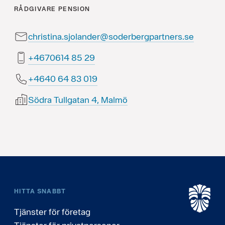
RÅDGIVARE
PENSION
christina.sjolander@soderbergpartners.se
92 58 4160764+
910 38 46 0464+
Södra Tullgatan 4, Malmö
HITTA SNABBT
Tjänster för företag