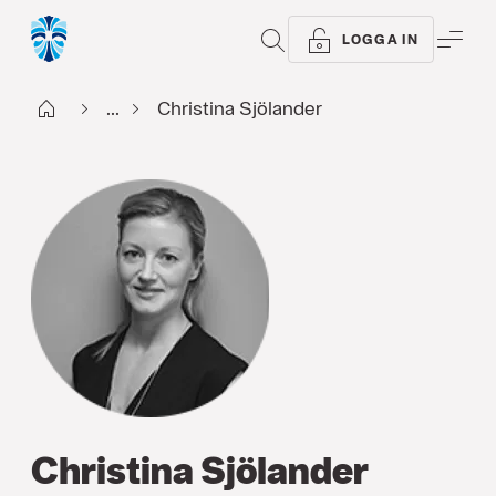
SÖK
ME
LOGGA IN
Start
...
Christina Sjölander
Christina Sjölander