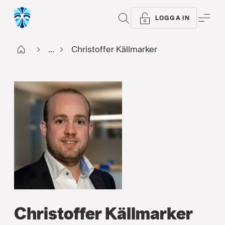
SÖK
ME
LOGGA IN
Start
...
Christoffer Källmarker
Christoffer Källmarker