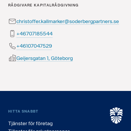
RÅDGIVARE
KAPITALRÅDGIVNING
christoffer.kallmarker@soderbergpartners.se
44558170764+
92574070164+
Geijersgatan 1, Göteborg
HITTA SNABBT
Tjänster för företag