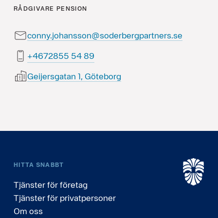
RÅDGIVARE
PENSION
conny.johansson@soderbergpartners.se
98 45 5582764+
Geijersgatan 1, Göteborg
HITTA SNABBT
Tjänster för företag
Tjänster för privatpersoner
Om oss