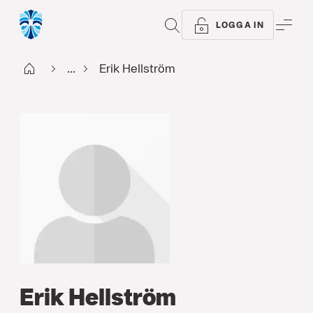
SÖK
ME
LOGGA IN
Start
...
Erik Hellström
Erik Hellström