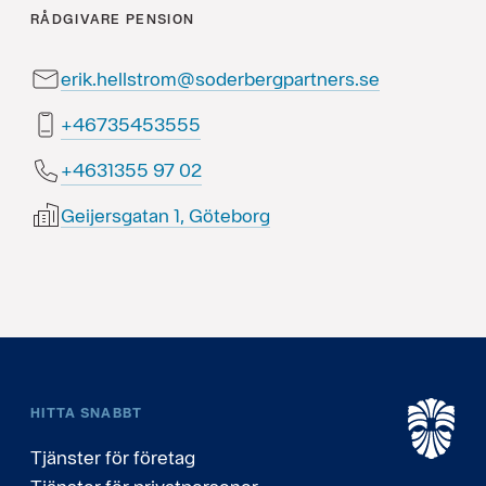
RÅDGIVARE
PENSION
erik.hellstrom@soderbergpartners.se
55535453764+
20 79 5531364+
Geijersgatan 1, Göteborg
HITTA SNABBT
Tjänster för företag