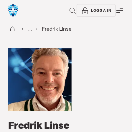
SÖK
ME
LOGGA IN
Start
...
Fredrik Linse
Fredrik Linse