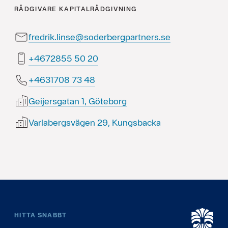
RÅDGIVARE
KAPITALRÅDGIVNING
fredrik.linse@soderbergpartners.se
02 05 5582764+
84 37 8071364+
Geijersgatan 1, Göteborg
Varlabergsvägen 29, Kungsbacka
HITTA SNABBT