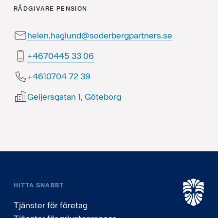
RÅDGIVARE
PENSION
helen.haglund@soderbergpartners.se
60 33 5440764+
93 27 4070164+
Geijersgatan 1, Göteborg
HITTA SNABBT
Tjänster för företag