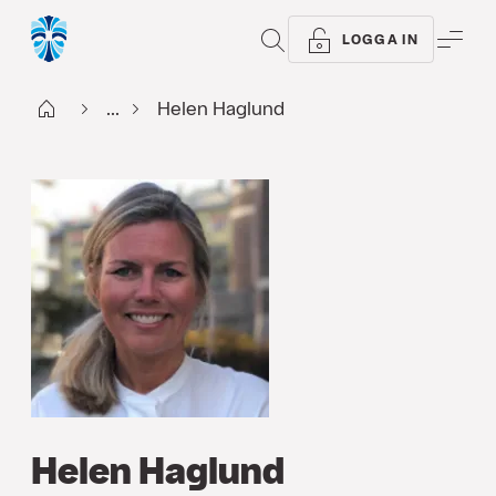
SÖK
ME
LOGGA IN
Start
...
Helen Haglund
Helen Haglund