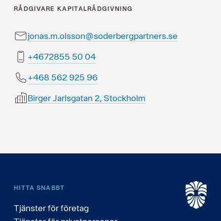
RÅDGIVARE
KAPITALRÅDGIVNING
jonas.m.olsson@soderbergpartners.se
40 05 5582764+
69 529 265 864+
Birger Jarlsgatan 2, Stockholm
HITTA SNABBT
Tjänster för företag