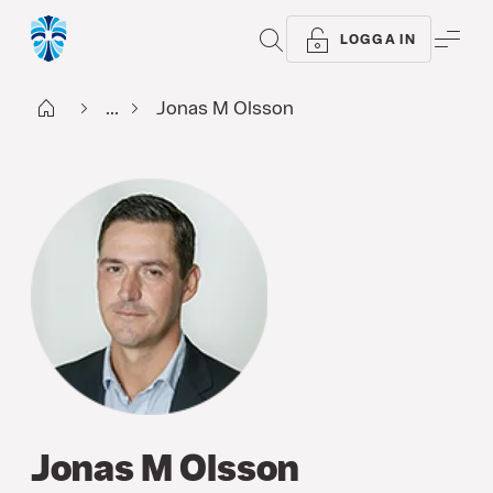
SÖK
ME
LOGGA IN
Start
...
Jonas M Olsson
Jonas M Olsson