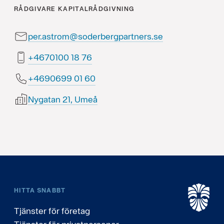
RÅDGIVARE
KAPITALRÅDGIVNING
per.astrom@soderbergpartners.se
67 81 0010764+
06 10 9960964+
Nygatan 21, Umeå
HITTA SNABBT
Tjänster för företag