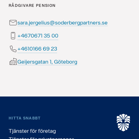
RÅDGIVARE
PENSION
sara.jergelius@soderbergpartners.se
00 53 1760764+
32 96 6610164+
Geijersgatan 1, Göteborg
HITTA SNABBT
Tjänster för företag