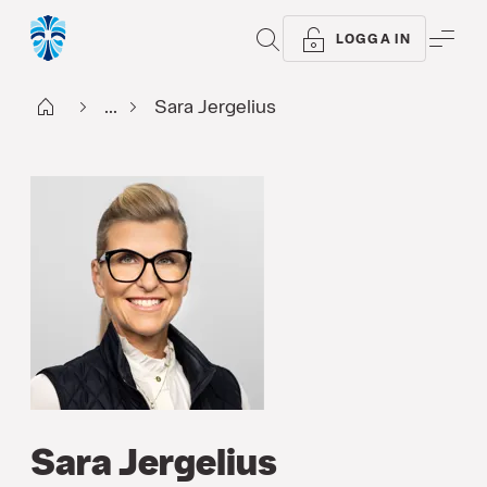
SÖK
ME
LOGGA IN
Start
...
Sara Jergelius
Sara Jergelius